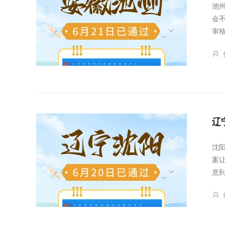
池
会
审
辽
沈
案
意