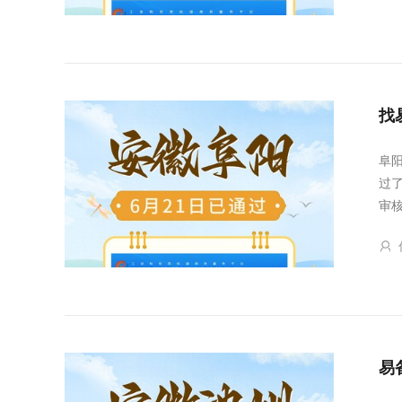
找
阜
过
审
易