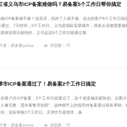
江省义乌市ICP备案难做吗？易备案5个工作日帮你搞定
乌做ICP备案难不难？说实话，找对了人就不难。这次的客户5个工作日就
5号通过。7天时间，5个工作日。义乌是国际贸易城市，很多企业都需要
全国来说算比较快的，义乌这边5个工作日能通过属
作者：易备案yysicp
浏览数：75
津市ICP备案通过了！易备案2个工作日搞定
津的客户办ICP备案，2个工作日就通过了，这个速度确实挺快的。从图
，人像完整，需衣着整齐拍照"，这种细节上的指导对备案通过很有帮助。6月
时间，实际审核2个工作日。天津作为直辖市，备
作者：易备案yysicp
浏览数：75