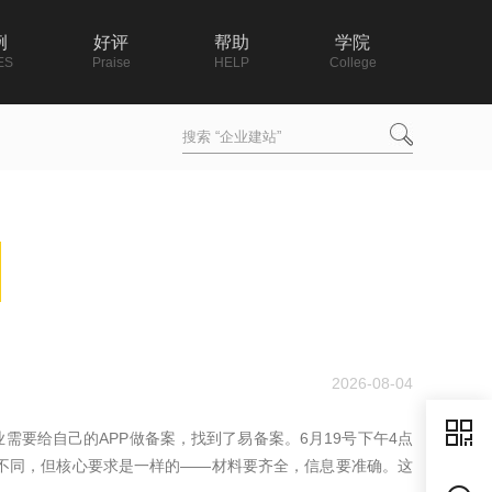
例
好评
帮助
学院
ES
Praise
HELP
College
2026-08-04
需要给自己的APP做备案，找到了易备案。6月19号下午4点
些不同，但核心要求是一样的——材料要齐全，信息要准确。这