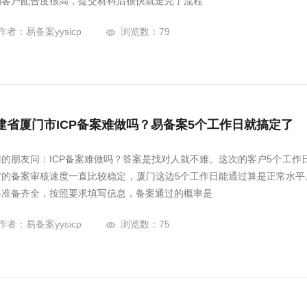
的客户配合度很高，提交材料后很快就走完了流程
作者：易备案yysicp
浏览数：79
建省厦门市ICP备案难做吗？易备案5个工作日就搞定了
门的朋友问：ICP备案难做吗？答案是找对人就不难。这次的客户5个工作日
省的备案审核速度一直比较稳定，厦门这边5个工作日能通过算是正常水平
料准备齐全，按照要求填写信息，备案通过的概率是
作者：易备案yysicp
浏览数：75