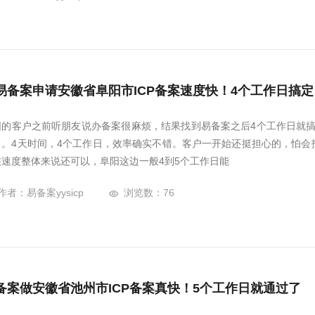
易备案申请安徽省阜阳市ICP备案速度快！4个工作日搞定
阳的客户之前听朋友说办备案很麻烦，结果找到易备案之后4个工作日就搞定
了。4天时间，4个工作日，效率确实不错。客户一开始还挺担心的，怕会
核速度整体来说还可以，阜阳这边一般4到5个工作日能
作者：易备案yysicp
浏览数：76
备案做安徽省池州市ICP备案真快！5个工作日就通过了