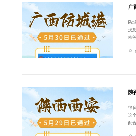
广
防
没
核等
陕
很
这
配