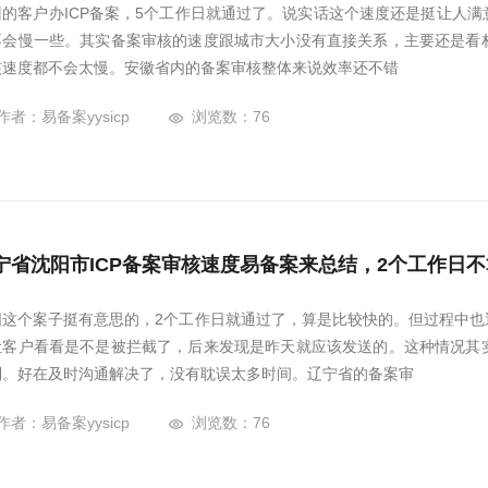
州的客户办ICP备案，5个工作日就通过了。说实话这个速度还是挺让人
不会慢一些。其实备案审核的速度跟城市大小没有直接关系，主要还是看
核速度都不会太慢。安徽省内的备案审核整体来说效率还不错
作者：易备案yysicp
浏览数：76
宁省沈阳市ICP备案审核速度易备案来总结，2个工作日
阳这个案子挺有意思的，2个工作日就通过了，算是比较快的。但过程中也
让客户看看是不是被拦截了，后来发现是昨天就应该发送的。这种情况其
到。好在及时沟通解决了，没有耽误太多时间。辽宁省的备案审
作者：易备案yysicp
浏览数：76