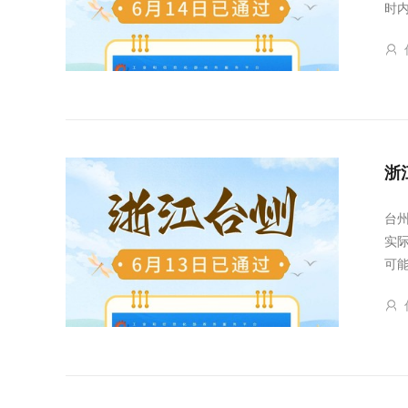
时
浙
台
实
可