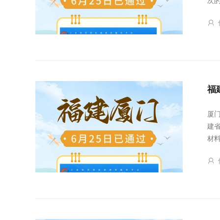
次
福
厦
建
材