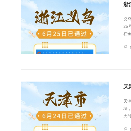
浙
义
2
在
天
天
墙
天