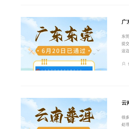
广
东
提
这
云
很
处