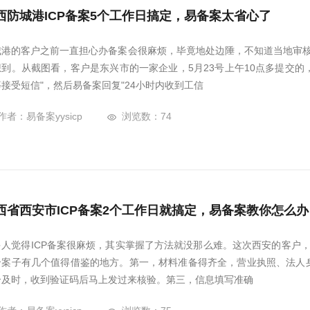
西防城港ICP备案5个工作日搞定，易备案太省心了
城港的客户之前一直担心办备案会很麻烦，毕竟地处边陲，不知道当地审核
想到。从截图看，客户是东兴市的一家企业，5月23号上午10点多提交的
接受短信"，然后易备案回复"24小时内收到工信
作者：易备案yysicp
浏览数：74
西省西安市ICP备案2个工作日就搞定，易备案教你怎么办
多人觉得ICP备案很麻烦，其实掌握了方法就没那么难。这次西安的客户
个案子有几个值得借鉴的地方。第一，材料准备得齐全，营业执照、法人
合及时，收到验证码后马上发过来核验。第三，信息填写准确