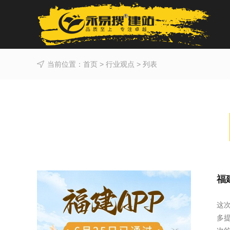
当前位置：
首页
>
行业观点
> 列表
福
这
多