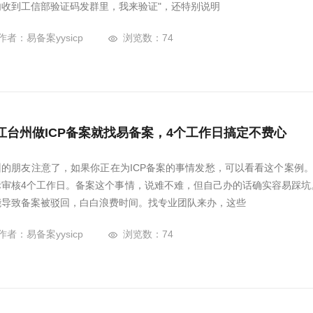
内收到工信部验证码发群里，我来验证"，还特别说明
作者：易备案yysicp
浏览数：74
江台州做ICP备案就找易备案，4个工作日搞定不费心
州的朋友注意了，如果你正在为ICP备案的事情发愁，可以看看这个案例
际审核4个工作日。备案这个事情，说难不难，但自己办的话确实容易踩坑
能导致备案被驳回，白白浪费时间。找专业团队来办，这些
作者：易备案yysicp
浏览数：74