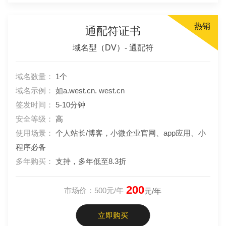
热销
通配符证书
域名型（DV）- 通配符
域名数量：
1个
域名示例：
如a.west.cn. west.cn
签发时间：
5-10分钟
安全等级：
高
使用场景：
个人站长/博客，小微企业官网、app应用、小
程序必备
多年购买：
支持，多年低至8.3折
200
市场价：500元/年
元/年
立即购买