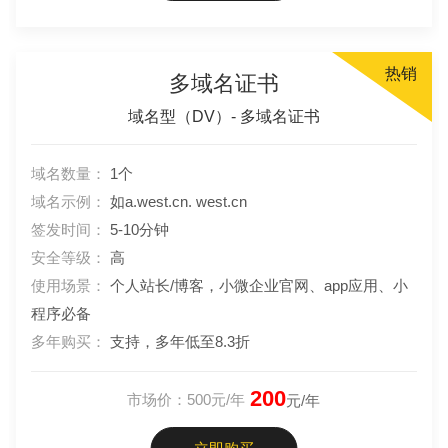
热销
多域名证书
域名型（DV）- 多域名证书
域名数量：
1个
域名示例：
如a.west.cn. west.cn
签发时间：
5-10分钟
安全等级：
高
使用场景：
个人站长/博客，小微企业官网、app应用、小
程序必备
多年购买：
支持，多年低至8.3折
200
市场价：500元/年
元/年