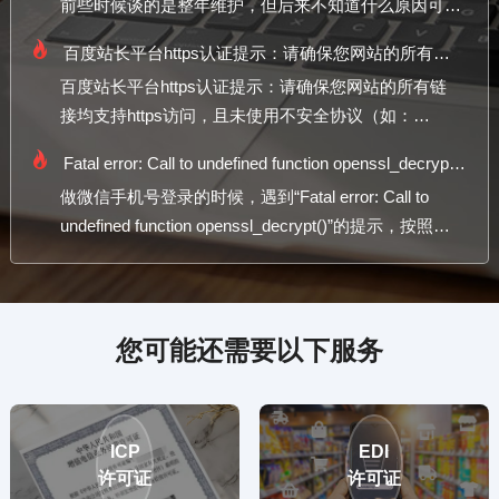
前些时候谈的是整年维护，但后来不知道什么原因可能
是客户觉得自己的需求只是安装ssl证书，没必要全年
百度站长平台https认证提示：请确保您网站的所有链接均支持https访问，且未使用不安全协议（如：SSL2、SSL3等协议）的解决办法
维护。但今天过来说证书过期了，自己的业务无法使
百度站长平台https认证提示：请确保您网站的所有链
用，不得不安装新的证书了。
接均支持https访问，且未使用不安全协议（如：
SSL2、SSL3等协议）的解决办法
Fatal error: Call to undefined function openssl_decrypt() 系列问题解决，终于实现
做微信手机号登录的时候，遇到“Fatal error: Call to
undefined function openssl_decrypt()”的提示，按照网
上说的教程开启php的openssl，发现其实已经开启了。
您可能还需要以下服务
ICP
EDI
许可证
许可证