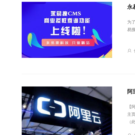
永
为了
易
阿
【
主
（