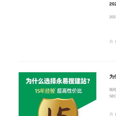
2
20
为
我
S