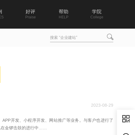
例
好评
帮助
学院
ES
Praise
HELP
College
2023-08-29
APP开发、小程序开发、网站推广等业务。与客户也进行了
也在金锣击鼓的进行中……