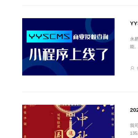
Y
永
能
2
我
13