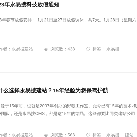
023年永易搜科技放假通知
23年春节放假安排： 1月21日至27日放假调休，共7天。1月28日（星期六
作者：永易搜建站
浏览数：438
标签：
永易搜
什么选择永易搜建站？15年经验为您保驾护航
司源于15年前，也就是2007年创办的野狼工作室。距今已有15年的技
EO团队，还是永易搜CMS，都是这15年的结晶。这些都要比同类建站公
作者：永易搜建站
浏览数：563
标签：
永易搜
建站