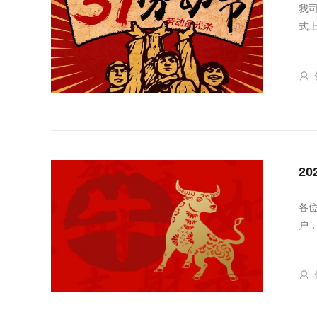
我
式
2
各
户