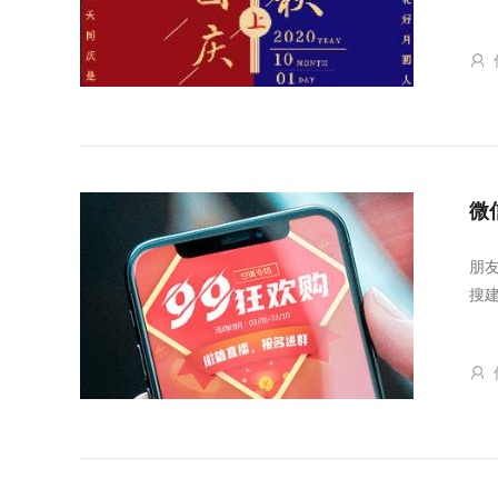
微
朋
搜