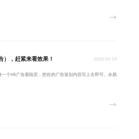
告），赶紧来看效果！
2020-03-19
一个H5广告着陆页，把你的广告策划内容写上去即可。永易