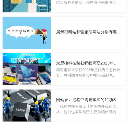
结合服务器情况，程序情况来做决定。
一般来讲...
展示型网站和营销型网站分别有哪些特点
永易搜科技荣获蚂蚁商联2023年度优秀生态伙伴奖
我司也有幸荣获2023年度优秀生态伙伴
奖。#蚂蚁# #郑交会# #自有品牌#
PS：2022年永...
网站设计过程中需要掌握的11项SEO技巧
现在的师不仅设计网页的外观和风
格。他们也常常负责主要前端代码的编
写。换句话...