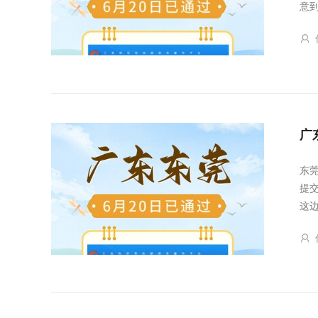
意
广
东
提
这