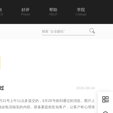
例
好评
帮助
学院
ES
Praise
HELP
College
过
2026-08-04
21号上午11点多提交的，6月28号收到通过的消息。图片上
能会电话核实的内容。易备案提前告知客户，让客户有心理准