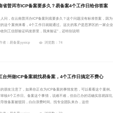
南省普洱市ICP备案要多久？易备案4个工作日给你答案
多人问，在云南普洱办ICP备案到底要多久？这个问题没有标准答案，因
理的这个案例来看，4个工作日就能通过。这次的客户是思茅区的一家企业，
内收到工信部验证码发群里，我来验证"，还特别说明
作者：易备案yysicp
浏览数：74
江台州做ICP备案就找易备案，4个工作日搞定不费心
州的朋友注意了，如果你正在为ICP备案的事情发愁，可以看看这个案例
际审核4个工作日。备案这个事情，说难不难，但自己办的话确实容易踩坑
能导致备案被驳回，白白浪费时间。找专业团队来办，这些