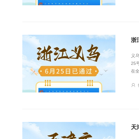
浙
义
2
在
天