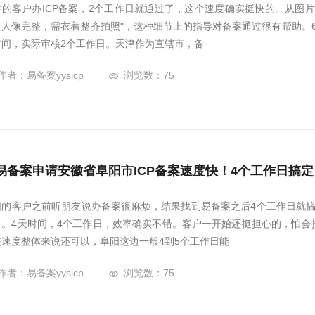
津的客户办ICP备案，2个工作日就通过了，这个速度确实挺快的。从图
，人像完整，需衣着整齐拍照"，这种细节上的指导对备案通过很有帮助。6月
时间，实际审核2个工作日。天津作为直辖市，备
作者：易备案yysicp
浏览数：75
易备案申请安徽省阜阳市ICP备案速度快！4个工作日搞定
阳的客户之前听朋友说办备案很麻烦，结果找到易备案之后4个工作日就搞定
了。4天时间，4个工作日，效率确实不错。客户一开始还挺担心的，怕会
核速度整体来说还可以，阜阳这边一般4到5个工作日能
作者：易备案yysicp
浏览数：75