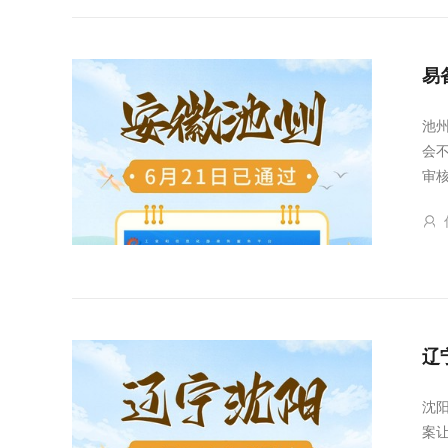
易
池
会
审
辽
沈
案