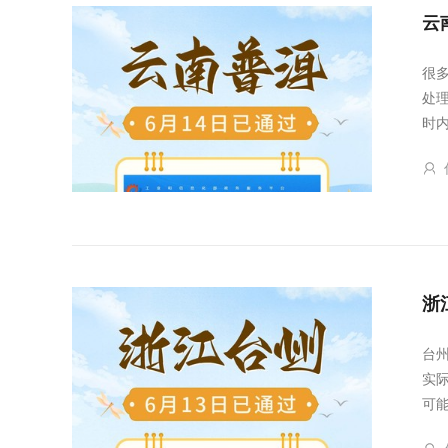
云
很
处
时
浙
台
实
可