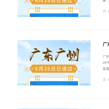
备
广
广
2
备