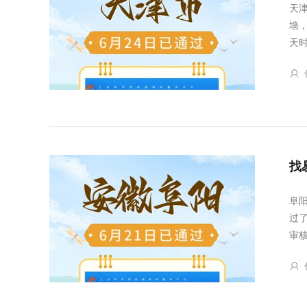
天
墙
天
找
阜
过
审