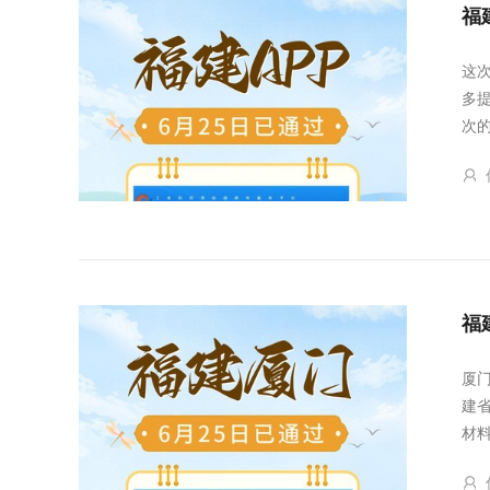
福
这
多
次
福
厦
建
材