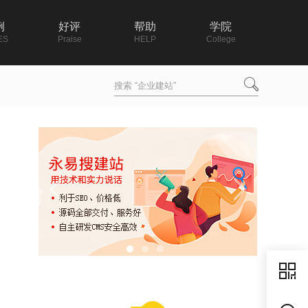
例
好评
帮助
学院
ES
Praise
HELP
College