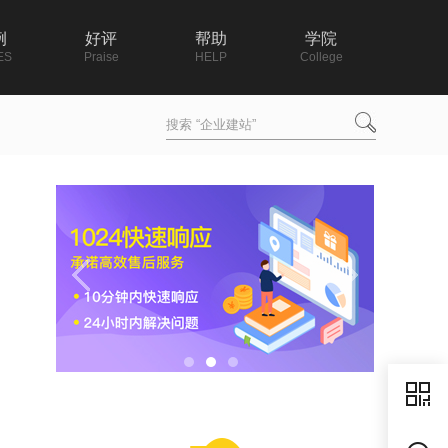
例
好评
帮助
学院
ES
Praise
HELP
College