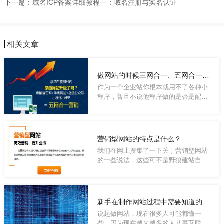
下一篇：
域名ICP备案详细教程一：域名注册与实名认证
相关文章
做网站的时候三网合一、五网合一都是什么意思？
作为一个企业站你根本就用不了各种小
程序，暂且不说他程序做的是否是配得
好，就说...
营销型网站的特点是什么？
我们在网上搜集了一下关于营销型网站
的一些说法，这些可不是野狼建站自己
写的，是...
新手在制作网站过程中需要知道的基础知识
说起做网站，现在很多人可能都懂一
些，因为现在越来越多的人从事互联网