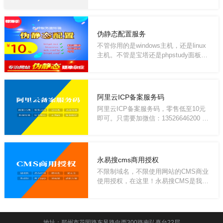
了这个才...
伪静态配置服务
不管你用的是windows主机，还是linux
主机。不管是宝塔还是phpstudy面板，
也不管是n...
阿里云ICP备案服务码
阿里云ICP备案服务码，零售低至10元
即可。只需要加微信：13526646200 注
明来意，即...
永易搜cms商用授权
不限制域名，不限使用网站的CMS商业
使用授权，在这里！永易搜CMS是我公
司自主开发...
地址：郑州市花园路东风路向西300路南弘熹台22层